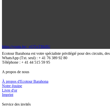
https://youtu.be/_vQTnTBkIlU
Ecotour Barahona est votre spécialiste privilégié pour des circuits, de
WhatsApp (Txt. seul) : + 41 76 389 92 80
Téléphone : + 41 44 515 59 95
A propos de nous
À propos d'Ecotour Barahona
Notre équipe
Livre d'or
Imprint
Service des invités