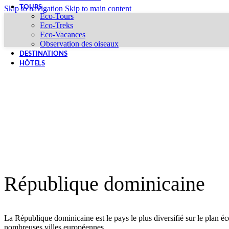
Skip to navigation
TOURS
Skip to main content
Eco-Tours
Eco-Treks
Eco-Vacances
Observation des oiseaux
DESTINATIONS
HÔTELS
Tout y est : nature, culture, aventure
République dominicaine
La République dominicaine est le pays le plus diversifié sur le plan é
nombreuses villes européennes.